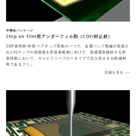
半導体パッケージ
Chip on film用アンダーフィル剤（COF/封止材）
COF使用例 特徴 ベアチップ実装の一つで、金属バンプ電極が形成さ
れたICチップの回路面を実装基板側に向けて、直接電気接続する実
装技術において、キャピラリーフロータイプで注入封止する絶縁材
料であるフリ…
詳細を見る