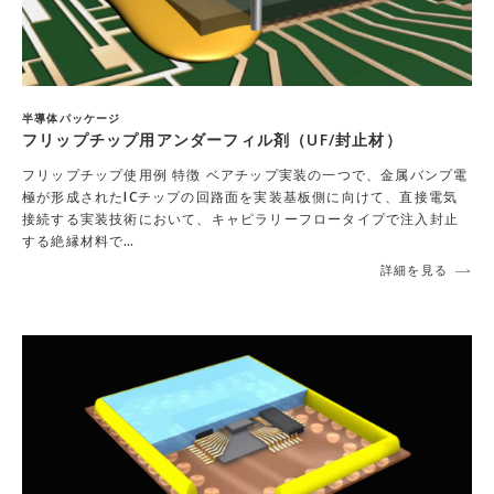
半導体パッケージ
フリップチップ用アンダーフィル剤（UF/封止材）
フリップチップ使用例 特徴 ベアチップ実装の一つで、金属バンプ電
極が形成されたICチップの回路面を実装基板側に向けて、直接電気
接続する実装技術において、キャピラリーフロータイプで注入封止
する絶縁材料で…
詳細を見る