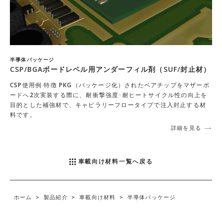
半導体パッケージ
CSP/BGAボードレベル用アンダーフィル剤（SUF/封止材）
CSP使用例 特徴 PKG（パッケージ化）されたベアチップをマザーボ
ードへ2次実装する際に、耐衝撃強度･耐ヒートサイクル性の向上を
目的とした補強材で、キャピラリーフロータイプで注入封止する材
料です。
詳細を見る
車載向け材料一覧へ戻る
ホーム
>
製品紹介
>
車載向け材料
>
半導体パッケージ