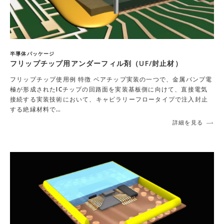
半導体パッケージ
フリップチップ用アンダーフィル剤（UF/封止材）
フリップチップ使用例 特徴 ベアチップ実装の一つで、金属バンプ電
極が形成されたICチップの回路面を実装基板側に向けて、直接電気
接続する実装技術において、キャピラリーフロータイプで注入封止
する絶縁材料で…
詳細を見る