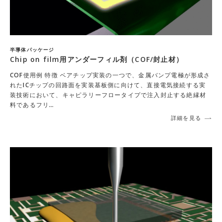
半導体パッケージ
Chip on film用アンダーフィル剤（COF/封止材）
COF使用例 特徴 ベアチップ実装の一つで、金属バンプ電極が形成さ
れたICチップの回路面を実装基板側に向けて、直接電気接続する実
装技術において、キャピラリーフロータイプで注入封止する絶縁材
料であるフリ…
詳細を見る