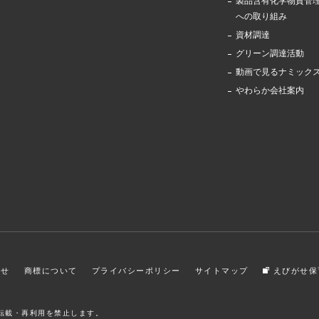
製品含有化学物質管
への取り組み
資材調達
グリーン調達活動
動画で見るナミック
やわらか会社案内
わせ
商標について
プライバシーポリシー
サイトマップ
えびがせ保
転載・再利用を禁止します。