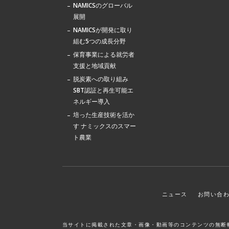
NAMICSのグローバル
展開
NAMICSが開発に取り
組む5つの成長分野
保育事業による就労者
支援と地域貢献
脱炭素への取り組み
SBT認証と再生可能エ
ネルギー導入
培った生産技術を活か
す ナミックスのスマー
ト農業
ニュース
お問い合
当サイトに掲載された文章・画像・動画等の
コンテンツの無断