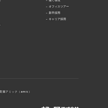
理
働く環境
オフィスツアー
新卒採用
キャリア採用
ス
育園アミック（amic）