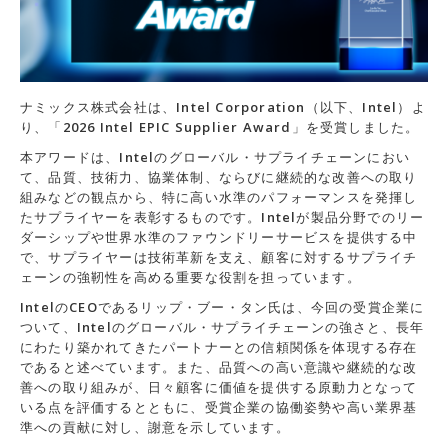
ナミックス株式会社は、Intel Corporation（以下、Intel）よ
り、「2026 Intel EPIC Supplier Award」を受賞しました。
本アワードは、Intelのグローバル・サプライチェーンにおい
て、品質、技術力、協業体制、ならびに継続的な改善への取り
組みなどの観点から、特に高い水準のパフォーマンスを発揮し
たサプライヤーを表彰するものです。Intelが製品分野でのリー
ダーシップや世界水準のファウンドリーサービスを提供する中
で、サプライヤーは技術革新を支え、顧客に対するサプライチ
ェーンの強靭性を高める重要な役割を担っています。
IntelのCEOであるリップ・ブー・タン氏は、今回の受賞企業に
ついて、Intelのグローバル・サプライチェーンの強さと、長年
にわたり築かれてきたパートナーとの信頼関係を体現する存在
であると述べています。また、品質への高い意識や継続的な改
善への取り組みが、日々顧客に価値を提供する原動力となって
いる点を評価するとともに、受賞企業の協働姿勢や高い業界基
準への貢献に対し、謝意を示しています。