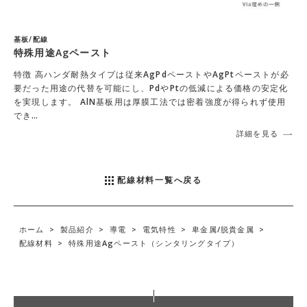
基板/配線
特殊用途Agペースト
特徴 高ハンダ耐熱タイプは従来AgPdペーストやAgPtペーストが必
要だった用途の代替を可能にし、PdやPtの低減による価格の安定化
を実現します。 AlN基板用は厚膜工法では密着強度が得られず使用
でき…
詳細を見る
配線材料一覧へ戻る
ホーム
>
製品紹介
>
導電
>
電気特性
>
卑金属/脱貴金属
>
配線材料
>
特殊用途Agペースト（シンタリングタイプ）